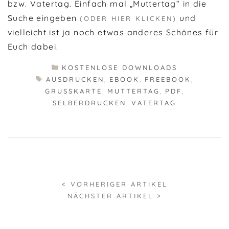
bzw. Vatertag. Einfach mal „Muttertag“ in die
Suche eingeben
und
(ODER HIER KLICKEN)
vielleicht ist ja noch etwas anderes Schönes für
Euch dabei.
KATEGORIEN
KOSTENLOSE DOWNLOADS
SCHLAGWÖRTER
AUSDRUCKEN
,
EBOOK
,
FREEBOOK
,
GRUSSKARTE
,
MUTTERTAG
,
PDF
,
SELBERDRUCKEN
,
VATERTAG
< VORHERIGER ARTIKEL
NÄCHSTER ARTIKEL >