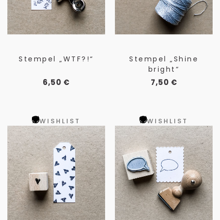
Stempel „WTF?!“
Stempel „Shine
bright“
6,50
€
7,50
€
WISHLIST
WISHLIST