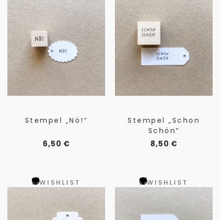
Stempel „Nö!“
Stempel „Schon
Schön“
6,50
€
8,50
€
WISHLIST
WISHLIST