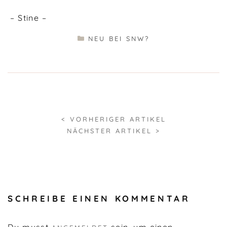
– Stine –
KATEGORIEN
NEU BEI SNW?
< VORHERIGER ARTIKEL
NÄCHSTER ARTIKEL >
SCHREIBE EINEN KOMMENTAR
Du musst
sein, um einen