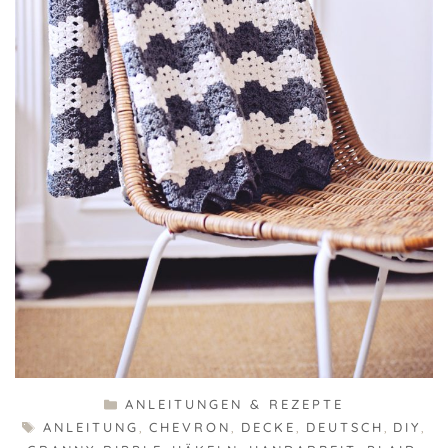
KATEGORIEN
ANLEITUNGEN & REZEPTE
SCHLAGWÖRTER
ANLEITUNG
,
CHEVRON
,
DECKE
,
DEUTSCH
,
DIY
,