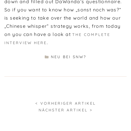
down and filled out DaWanda’s questionnaire.
So if you want to know how „sonst noch was?“
is seeking to take over the world and how our
„Chinese whisper“ strategy works, from today
on you can have a look at
THE COMPLETE
.
INTERVIEW HERE
KATEGORIEN
NEU BEI SNW?
< VORHERIGER ARTIKEL
NÄCHSTER ARTIKEL >